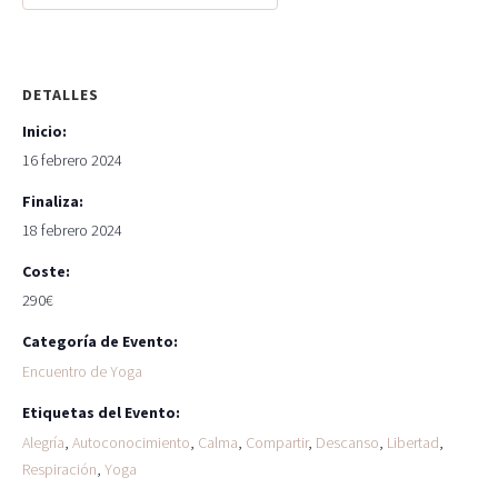
DETALLES
Inicio:
16 febrero 2024
Finaliza:
18 febrero 2024
Coste:
290€
Categoría de Evento:
Encuentro de Yoga
Etiquetas del Evento:
Alegría
,
Autoconocimiento
,
Calma
,
Compartir
,
Descanso
,
Libertad
,
Respiración
,
Yoga