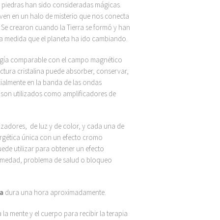
 piedras han sido consideradas mágicas.
elven en un halo de misterio que nos conecta
. Se crearon cuando la Tierra se formó y han
 medida que el planeta ha ido cambiando.
rgía comparable con el campo magnético
ctura cristalina puede absorber, conservar,
cialmente en la banda de las ondas
 son utilizados como amplificadores de
adores, de luz y de color, y cada una de
rgética única con un efecto cromo
uede utilizar para obtener un efecto
rmedad, problema de salud o bloqueo
a
dura una hora aproximadamente.
la mente y el cuerpo para recibir la terapia