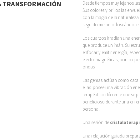
LA TRANSFORMACIÓN
Desde tiempos muy lejanos las
Sus colores y brillos las envu
con la magia de la naturaleza
seguido metamorfoseándose a
Los cuarzos irradian una ene
que produce un imán. Su estru
enfocar y emitir energía, espe
electromagnéticas, por lo que
ondas.
Las gemas actúan como cataliz
ellas posee una vibración ene
terapéutico diferente que se p
beneficioso durante una enfe
personal.
Una sesión de
cristaloterapi
Una relajación guiada prepara 