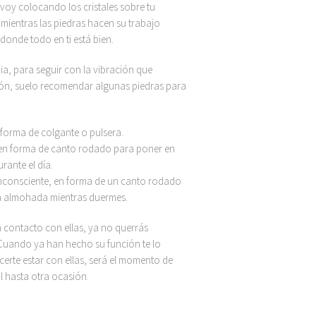
 voy colocando los cristales sobre tu
ientras las piedras hacen su trabajo
donde todo en ti está bien.
, para seguir con la vibración que
sión, suelo recomendar algunas piedras para
 forma de colgante o pulsera.
, en forma de canto rodado para poner en
rante el día.
inconsciente, en forma de un canto rodado
a almohada mientras duermes.
 contacto con ellas, ya no querrás
. Cuando ya han hecho su función te lo
erte estar con ellas, será el momento de
l hasta otra ocasión.