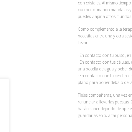
con cristales. Al mismo tiempo
cuerpo formando mandalas y m
puedes viajar a otros mundos 
Como complemento a la terapia
necesitas entre una y otra se
llevar:
· En contacto con tu pulso, en
· En contacto con tus células
una botella de agua y beber du
· En contacto con tu cerebro 
plano para poner debajo de l
Fieles compañeras, una vez en
renunciar a llevarlas puestas
harán saber dejando de apetec
guardarlas en tu altar persona